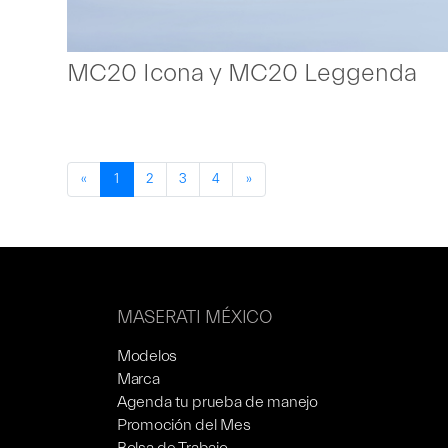
MC20 Icona y MC20 Leggenda
«
1
2
3
4
»
MASERATI MÉXICO
Modelos
Marca
Agenda tu prueba de manejo
Promoción del Mes