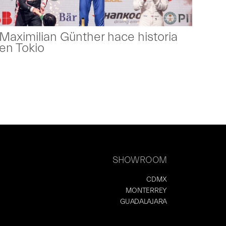
Maximilian Günther hace historia
en Tokio
SHOWROOM
CDMX
MONTERREY
GUADALAJARA